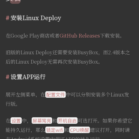
安装Linux Deploy
在Google Play商店或者
GitHub Releases
下载安装。
旧版的Linux Deploy还需要安装BusyBox，而2.4版本之
后的Linux Deploy无需再次安装BusyBox。
设置APP运行
展开左侧菜单，在
中可以分别安装多个Linux发
配置文件
行版。
在
中，
和
可选打开。如果你希望它
设置
屏幕常亮
开机自启
能持久运行，那么
和
建议打开，同时请
锁定wifi
CPU唤醒