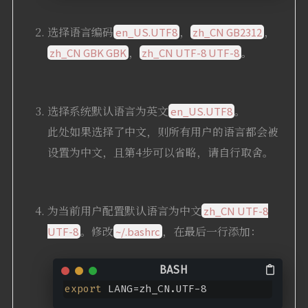
选择语言编码
，
，
en_US.UTF8
zh_CN GB2312
，
。
zh_CN GBK GBK
zh_CN UTF-8 UTF-8
选择系统默认语言为英文
。
en_US.UTF8
此处如果选择了中文，则所有用户的语言都会被
设置为中文，且第4步可以省略，请自行取舍。
为当前用户配置默认语言为中文
zh_CN UTF-8
。修改
，在最后一行添加：
UTF-8
~/.bashrc
export
 LANG=zh_CN.UTF-8