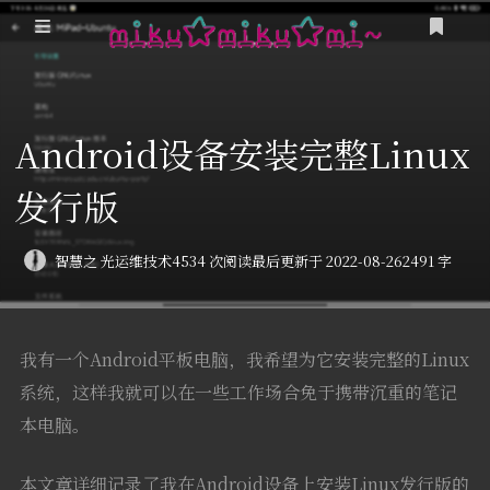
登录
游戏
Android设备安装完整Linux
Minecraft
我的追番
发行版
我的Steam
MikuTap
友人帐
「Sakana!」
智慧之 光
运维技术
4534 次阅读
最后更新于 2022-08-26
2491 字
预计阅读时间: 11 分钟
这是甚麽？
卜卜口的神奇海螺试验场
Miku Team
我有一个Android平板电脑，我希望为它安装完整的Linux
栞奈小游戏 Kanna Run!
系统，这样我就可以在一些工作场合免于携带沉重的笔记
本电脑。
本文章详细记录了我在Android设备上安装Linux发行版的