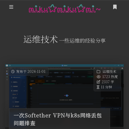
登录
游戏
运维技术
一些运维的经验分享
Minecraft
我的追番
我的Steam
MikuTap
友人帐
「Sakana!」
发布于 2024-11-01
运维技术
1723 热度
这是甚麽？
2337 字
卜卜口的神奇海螺试验场
11 分钟
Miku Team
栞奈小游戏 Kanna Run!
一次Softether VPN与k8s网络丢包
问题排查