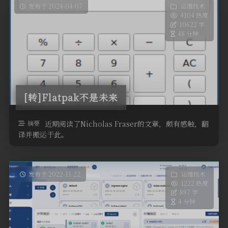
发布于 2024-04-07
运维技术
4104 热度
10622 字
48 分钟
[转]Flatpak不是未来
摘要
近期阅读了Nicholas Fraser的文章，颇有感触，翻
译并搬运于此。
替代运行时的问题从一开始就为人所知，但在解决这些问题方
面却进展甚微。
发布于 2022-11-22
运维技术
1222 热度
897 字
4 分钟