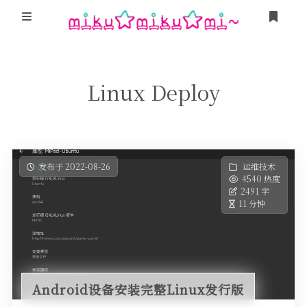
登录
游戏
Linux Deploy
Minecraft
我的追番
我的Steam
MikuTap
友人帐
「Sakana!」
发布于 2022-08-26
运维技术
4540 热度
这是甚麽？
2491 字
卜卜口的神奇海螺试验场
11 分钟
Miku Team
栞奈小游戏 Kanna Run!
Android设备安装完整Linux发行版