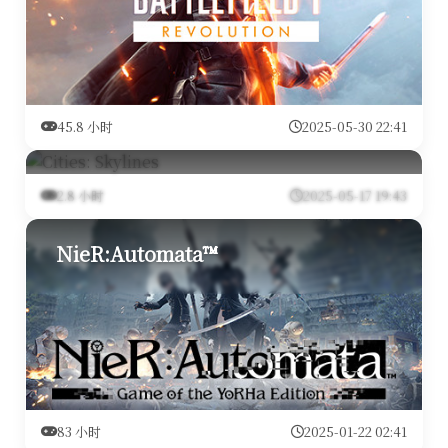
45.8 小时
2025-05-30 22:41
Cities: Skylines
2.8 小时
2025-05-17 19:43
NieR:Automata™
83 小时
2025-01-22 02:41