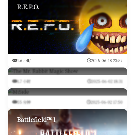
R.E.P.O.
1.6 小时
2025-06-18 23:57
The Mr. Rabbit Magic Show
1.7 小时
2025-06-02 18:31
MiSide
55 分钟
2025-06-02 17:50
Battlefield™ 1