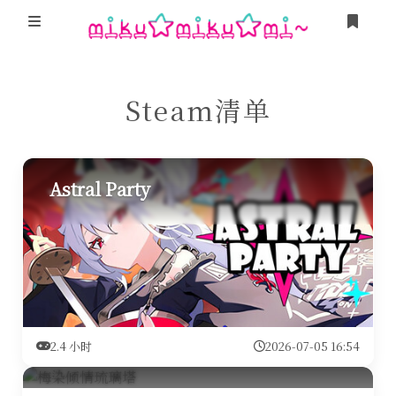
登录
游戏
Steam清单
Minecraft
我的追番
我的Steam
MikuTap
Astral Party
友人帐
「Sakana!」
这是甚麽？
卜卜口的神奇海螺试验场
Miku Team
栞奈小游戏 Kanna Run!
2.4 小时
2026-07-05 16:54