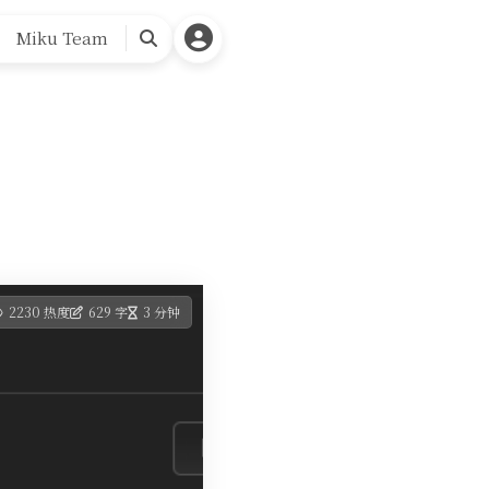
Miku Team
搜
索
2230 热度
629 字
3 分钟