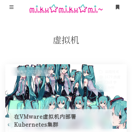
登录
游戏
虚拟机
Minecraft
我的追番
我的Steam
MikuTap
友人帐
「Sakana!」
发布于 2022-09-12
运维技术
1479 热度
这是甚麽？
2368 字
卜卜口的神奇海螺试验场
11 分钟
Miku Team
栞奈小游戏 Kanna Run!
在VMware虚拟机内部署
Kubernetes集群