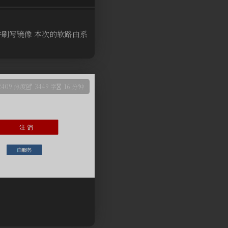
刷写镜像 本次的软路由系
2409 热度
3449 字
16 分钟