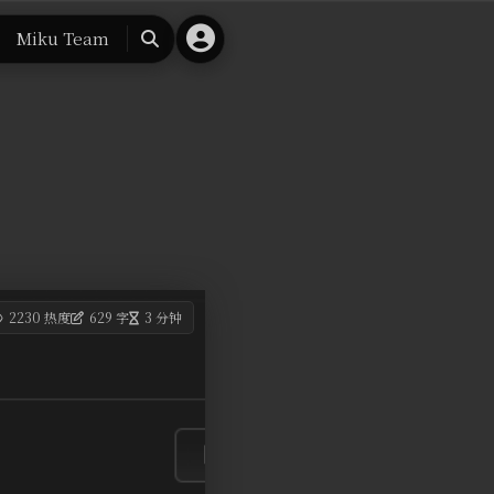
Miku Team
搜
索
2230 热度
629 字
3 分钟