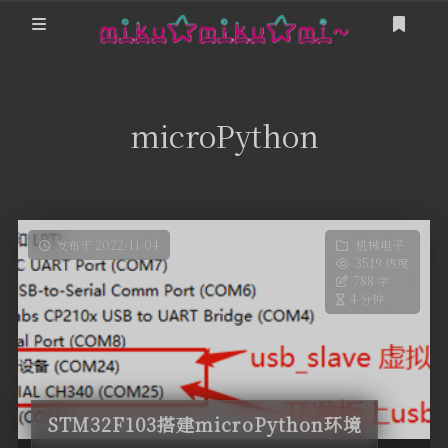
登录
游戏
microPython
Minecraft
我的追番
我的Steam
MikuTap
友人帐
「Sakana!」
发布于 2022-11-04
机械电子
3519 热度
这是甚麽？
788 字
卜卜口的神奇海螺试验场
4 分钟
Miku Team
栞奈小游戏 Kanna Run!
STM32F103搭建microPython环境