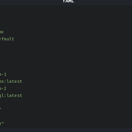
mo
efault
p-1
nx:latest
p-2
ql:latest
"
0"