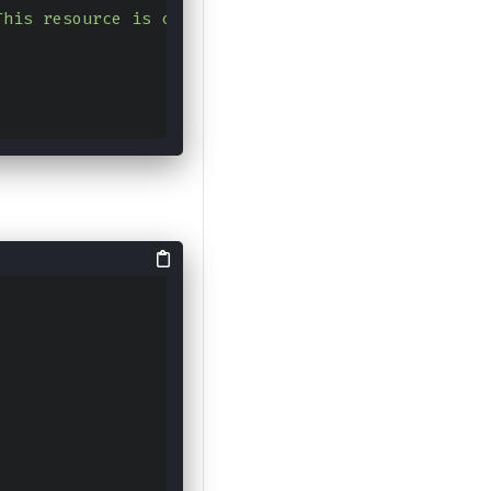
This
resource
is
created
by
clients
and
scheduled