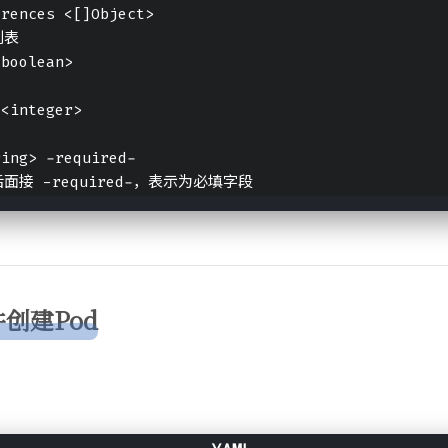
erences <[]Object>
列表
<boolean>
 <integer>
ring> -required-
面接 -required-，表示为必填字段
创建Pod