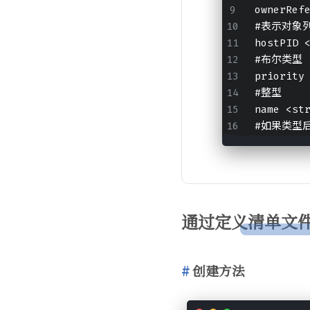
ownerRef
#表示对象
hostPID 
#布尔类型
priority
#整型
name <st
#如果类型后
通过定义清单文件
创建方法