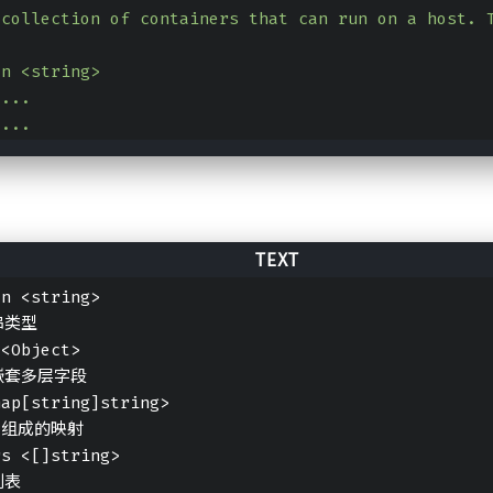
collection
of
containers
that
can
run
on
a
host.
on
<string>
....
....
on <string>
串类型
 <Object>
嵌套多层字段
map[string]string>
v组成的映射
rs <[]string>
列表