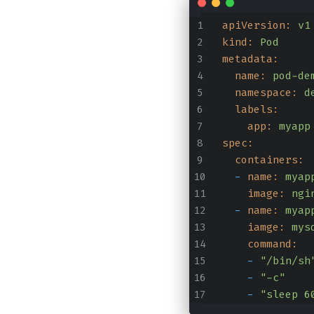
apiVersion:
v1
kind:
Pod
metadata:
name:
pod-de
namespace:
d
labels:
app:
myapp
spec:
containers:
-
name:
myap
image:
ngi
-
name:
myap
iamge:
mys
command:
-
"/bin/sh
-
"-c"
-
"sleep 6