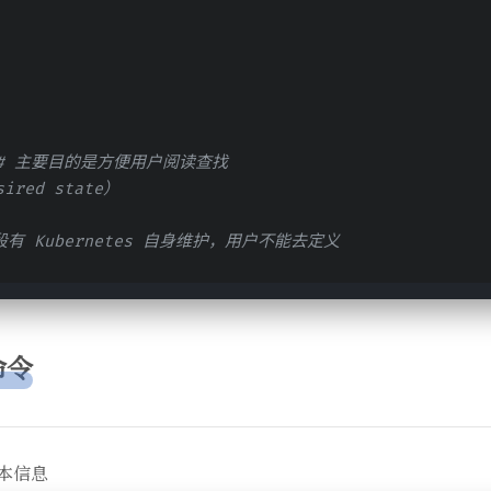
# 主要目的是方便用户阅读查找
red state）
有 Kubernetes 自身维护，用户不能去定义
命令
版本信息