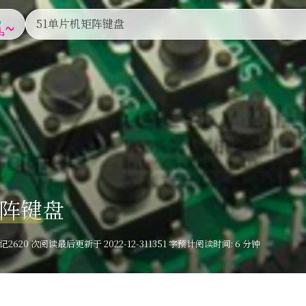
游戏
我的追番
我的Steam
友人帐
这是甚麽？
51单片机矩阵键盘
矩阵键盘
笔记
2620 次阅读
最后更新于 2022-12-31
1351 字
预计阅读时间: 6 分钟