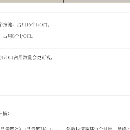
个按键：占用16个I/O口。
：占用8个I/O口。
I/O口占用数量会更可观。
扫描）
→显示第2位→显示第3位→……，然后快速循环这个过程，最终