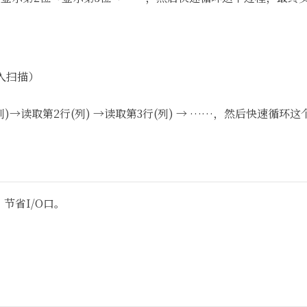
入扫描）
列)→读取第2行(列) →读取第3行(列) → ……，然后快速循
。
节省I/O口。