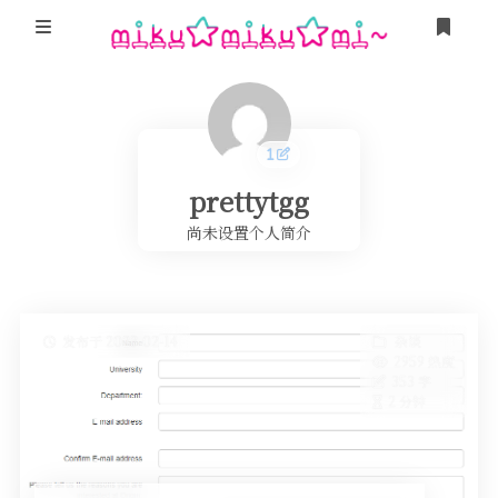
登录
游戏
Minecraft
我的追番
prettytgg
我的Steam
MikuTap
尚未设置个人简介
友人帐
「Sakana!」
这是甚麽？
卜卜口的神奇海螺试验场
发布于 2023-02-14
杂谈
Miku Team
2959 热度
栞奈小游戏 Kanna Run!
353 字
2 分钟